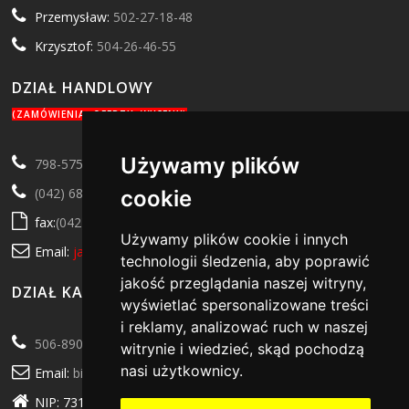
Przemysław:
502-27-18-48
Krzysztof:
504-26-46-55
DZIAŁ HANDLOWY
(ZAMÓWIENIA, OFERTY, WYCENY)
Używamy plików
798-575-279
(042) 684-72-76
cookie
fax:
(042) 682-17-77
Używamy plików cookie i innych
Email:
jarosik@jarosik.net
technologii śledzenia, aby poprawić
jakość przeglądania naszej witryny,
DZIAŁ KADROWO-KSIĘGOWY
wyświetlać spersonalizowane treści
i reklamy, analizować ruch w naszej
506-890-535
witrynie i wiedzieć, skąd pochodzą
nasi użytkownicy.
Email:
biuro@jarosik.net
NIP: 7312055983