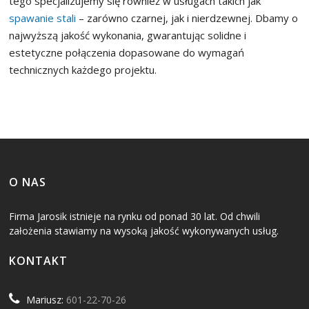
tego specjalizujemy się również w usługach takich jak
spawanie stali
– zarówno czarnej, jak i nierdzewnej. Dbamy o
najwyższą jakość wykonania, gwarantując solidne i
estetyczne połączenia dopasowane do wymagań
technicznych każdego projektu.
O NAS
Firma Jarosik istnieje na rynku od ponad 30 lat. Od chwili
założenia stawiamy na wysoką jakość wykonywanych usług.
KONTAKT
Mariusz:
601-22-70-26