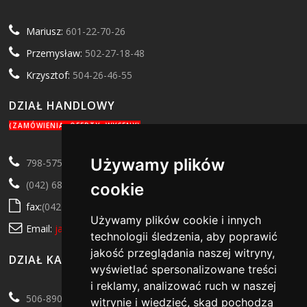
Mariusz:
601-22-70-26
Przemysław:
502-27-18-48
Krzysztof:
504-26-46-55
DZIAŁ HANDLOWY
(ZAMÓWIENIA, OFERTY, WYCENY)
Używamy plików
798-575-279
(042) 684-72-76
cookie
fax:
(042) 682-17-77
Używamy plików cookie i innych
Email:
jarosik@jarosik.net
technologii śledzenia, aby poprawić
jakość przeglądania naszej witryny,
DZIAŁ KADROWO-KSIĘGOWY
wyświetlać spersonalizowane treści
i reklamy, analizować ruch w naszej
506-890-535
witrynie i wiedzieć, skąd pochodzą