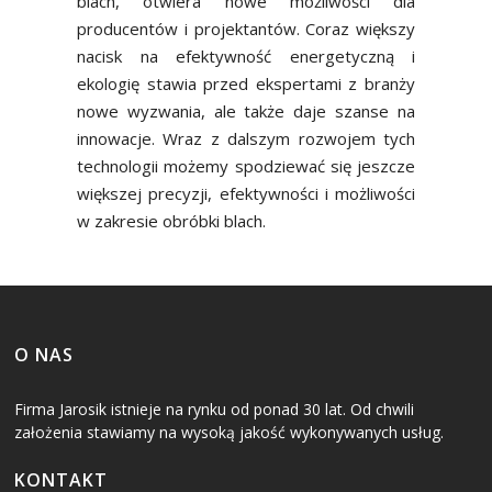
blach, otwiera nowe możliwości dla
producentów i projektantów. Coraz większy
nacisk na efektywność energetyczną i
ekologię stawia przed ekspertami z branży
nowe wyzwania, ale także daje szanse na
innowacje. Wraz z dalszym rozwojem tych
technologii możemy spodziewać się jeszcze
większej precyzji, efektywności i możliwości
w zakresie obróbki blach.
O NAS
Firma Jarosik istnieje na rynku od ponad 30 lat. Od chwili
założenia stawiamy na wysoką jakość wykonywanych usług.
KONTAKT