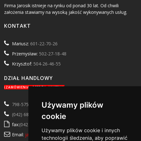
Firma Jarosik istnieje na rynku od ponad 30 lat. Od chwili
założenia stawiamy na wysoką jakość wykonywanych usług.
KONTAKT
Mariusz:
601-22-70-26
Przemysław:
502-27-18-48
Krzysztof:
504-26-46-55
DZIAŁ HANDLOWY
(ZAMÓWIENIA, OFERTY, WYCENY)
Używamy plików
798-575-279
(042) 684-72-76
cookie
fax:
(042) 682-17-77
Używamy plików cookie i innych
Email:
jarosik@jarosik.net
technologii śledzenia, aby poprawić