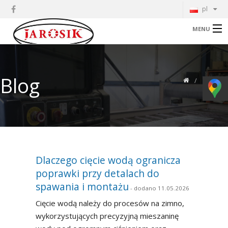
pl
MENU
O Nas
Blog
Cięcie Laserem
BLOG
Cięcie Wodą
Gięcie Blachy
Gięcie Rur
Dlaczego cięcie wodą ogranicza
poprawki przy detalach do
Walcowanie Blach
spawania i montażu
- dodano 11.05.2026
Spawanie
Cięcie wodą należy do procesów na zimno,
wykorzystujących precyzyjną mieszaninę
Galeria