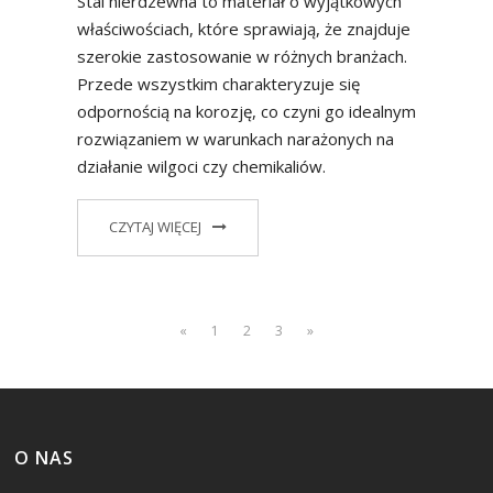
Stal nierdzewna to materiał o wyjątkowych
właściwościach, które sprawiają, że znajduje
szerokie zastosowanie w różnych branżach.
Przede wszystkim charakteryzuje się
odpornością na korozję, co czyni go idealnym
rozwiązaniem w warunkach narażonych na
działanie wilgoci czy chemikaliów.
CZYTAJ WIĘCEJ
«
1
2
3
»
O NAS